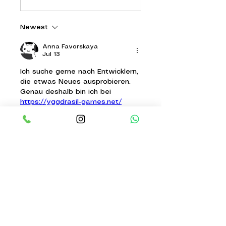
Newest
Anna Favorskaya
Jul 13
Ich suche gerne nach Entwicklern, 
die etwas Neues ausprobieren. 
Genau deshalb bin ich bei 
https://yggdrasil-games.net/
gelandet. Schon nach kurzer Zeit 
wurde klar, dass hier Kreativität 
eine große Rolle spielt. Viele 
Spiele unterscheiden sich deutlich 
voneinander und wirken sorgfältig 
gestaltet. Ich habe zuerst 
mehrere Artikel gelesen und 
anschließend eigene Erfahrungen 
gesammelt. Diese Kombination 
war für mich ideal, um den 
Entwickler kennenzulernen. Wer 
ebenfalls neugierig ist, findet 