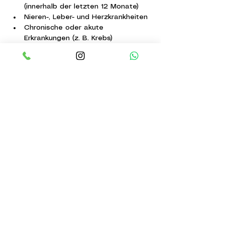
(innerhalb der letzten 12 Monate)
Nieren-, Leber- und Herzkrankheiten
Chronische oder akute 
Erkrankungen (z. B. Krebs)
Schwangerschaft oder 
Wochenbett (empfohlen: 
Schwangerschafts- oder 
postnatale Massage)
Embolie oder Thrombose
Epilepsie
Diabetes
Hoher Blutdruck
Infektionen
Was macht die Detox Massage 
nach der Dr. Godoy Methode so 
besonders?
Im Gegensatz zu vielen herkömmlichen 
Detox-Massagen
 basiert die 
Lymphdrainage nach Dr. Godoy
 auf 